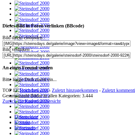
Dieses Bild in Foren verlinken (BBcode)
Bild direkt einbinden :
Bild verlinken :
An einen Freund senden
Bitte logge Dich zuerst ein...
TOP 12:
Hoch bewertet
-
Zuletzt hinzugekommen
-
Zuletzt kommenti
Gesamtanzahl Bilder in allen Kategorien: 3.444
Zurück zur Kategorieübersicht
Datenschutz
Kontakt
Impressum