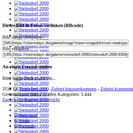
Dieses Bild in Foren verlinken (BBcode)
Bild direkt einbinden :
Bild verlinken :
An einen Freund senden
Bitte logge Dich zuerst ein...
TOP 12:
Hoch bewertet
-
Zuletzt hinzugekommen
-
Zuletzt kommenti
Gesamtanzahl Bilder in allen Kategorien: 3.444
Zurück zur Kategorieübersicht
Datenschutz
Kontakt
Impressum