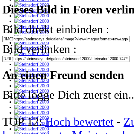
Dieses Bild in Foren verl
Bild direkt einbinden :
Bild verlinken :
An einen Freund senden
Bitte logge Dich zuerst ein..
TOP 12:
Hoch bewertet
-
Z