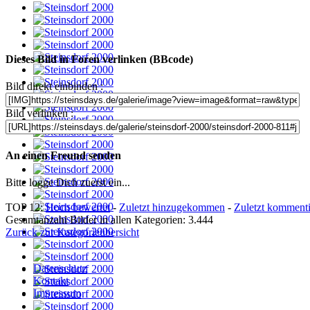
Dieses Bild in Foren verlinken (BBcode)
Bild direkt einbinden :
Bild verlinken :
An einen Freund senden
Bitte logge Dich zuerst ein...
TOP 12:
Hoch bewertet
-
Zuletzt hinzugekommen
-
Zuletzt kommenti
Gesamtanzahl Bilder in allen Kategorien: 3.444
Zurück zur Kategorieübersicht
Datenschutz
Kontakt
Impressum